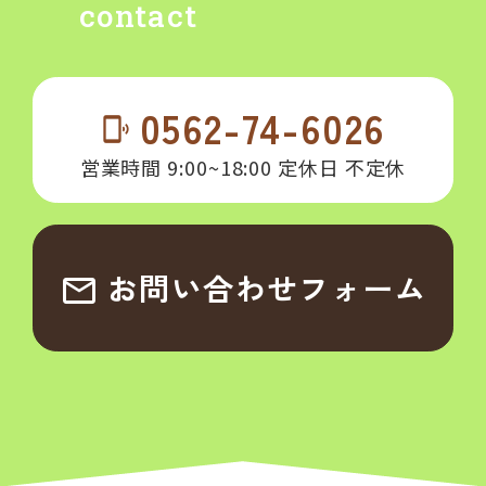
contact
0562-74-6026
phonelink_ring
営業時間 9:00~18:00 定休日 不定休
お問い合わせフォーム
email